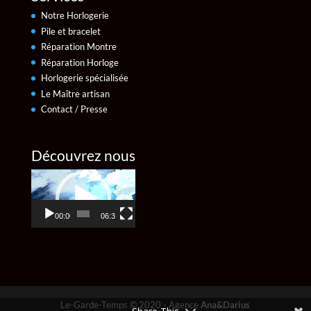
Notre Horlogerie
Pile et bracelet
Réparation Montre
Réparation Horloge
Horlogerie spécialisée
Le Maître artisan
Contact / Presse
Découvrez nous
Lecteur
vidéo
00:00
06:30
Le-Garde-Temps © 2020 - Agence
Ana&Darius